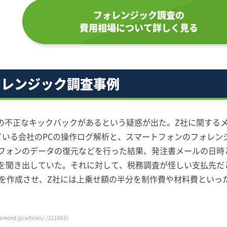
フォレンジック調査の
費用相場について詳しく見る
ォレンジック調査事例
らの不正なキックバックがあるという疑惑が出た。Z社に関する
ている会社のPCの操作ログ解析と、スマートフォンのフォレン
フォンのデータの復元などを行った結果、発注書メールの日時と
を聞き出していた。それに対して、税務調査が怪しい支払先だ
書を作成させ、Z社には上乗せ額の半分を制作費や材料費といっ
iamond.jp/articles/-/211063）