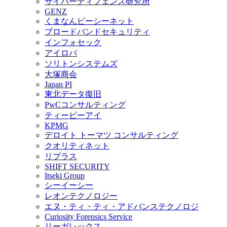
サイバーディフェンス研究所
GENZ
くまなんピーシーネット
ブロードバンドセキュリティ
インフォセック
アイロバ
ソリトンシステムズ
大塚商会
Japan PI
東北データ復旧
PwCコンサルティング
ティービーアイ
KPMG
デロイト トーマツ コンサルティング
クオリティネット
リプラス
SHIFT SECURITY
Itseki Group
シーイーシー
レオンテクノロジー
エヌ・ティ・ティ・アドバンステクノロジ
Curiosity Forensics Service
リーガレックス