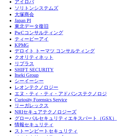
アイロバ
ソリトンシステムズ
大塚商会
Japan PI
東北データ復旧
PwCコンサルティング
ティービーアイ
KPMG
デロイト トーマツ コンサルティング
クオリティネット
リプラス
SHIFT SECURITY
Itseki Group
シーイーシー
レオンテクノロジー
エヌ・ティ・ティ・アドバンステクノロジ
Curiosity Forensics Service
リーガレックス
NRIセキュアテクノロジーズ
グローバルセキュリティエキスパート（GSX）
情報セキュリティ
ストーンビートセキュリティ