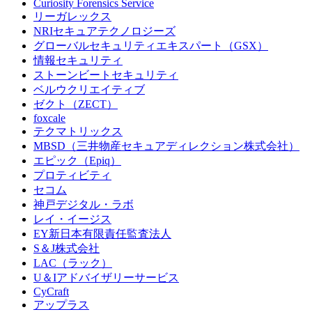
Curiosity Forensics Service
リーガレックス
NRIセキュアテクノロジーズ
グローバルセキュリティエキスパート（GSX）
情報セキュリティ
ストーンビートセキュリティ
ベルウクリエイティブ
ゼクト（ZECT）
foxcale
テクマトリックス
MBSD（三井物産セキュアディレクション株式会社）
エピック（Epiq）
プロティビティ
セコム
神戸デジタル・ラボ
レイ・イージス
EY新日本有限責任監査法人
S＆J株式会社
LAC（ラック）
U＆Iアドバイザリーサービス
CyCraft
アップラス