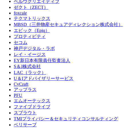
ベルウクリエイティブ
ゼクト（ZECT）
foxcale
テクマトリックス
MBSD（三井物産セキュアディレクション株式会社）
エピック（Epiq）
プロティビティ
セコム
神戸デジタル・ラボ
レイ・イージス
EY新日本有限責任監査法人
S＆J株式会社
LAC（ラック）
U＆Iアドバイザリーサービス
CyCraft
アップラス
PFU
エムオーテックス
ファイブドライブ
スプラウト
TMIプライバシー＆セキュリティコンサルティング
ベリサーブ