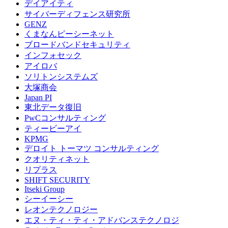
デイアイティ
サイバーディフェンス研究所
GENZ
くまなんピーシーネット
ブロードバンドセキュリティ
インフォセック
アイロバ
ソリトンシステムズ
大塚商会
Japan PI
東北データ復旧
PwCコンサルティング
ティービーアイ
KPMG
デロイト トーマツ コンサルティング
クオリティネット
リプラス
SHIFT SECURITY
Itseki Group
シーイーシー
レオンテクノロジー
エヌ・ティ・ティ・アドバンステクノロジ