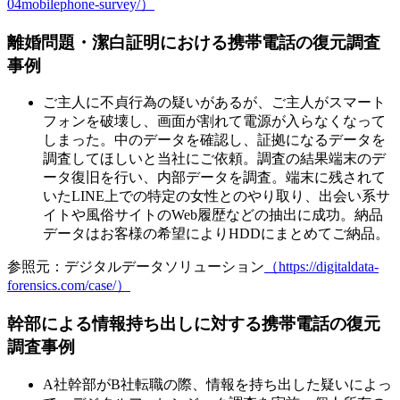
04mobilephone-survey/）
離婚問題・潔白証明における携帯電話の復元調査
事例
ご主人に不貞行為の疑いがあるが、ご主人がスマート
フォンを破壊し、画面が割れて電源が入らなくなって
しまった。中のデータを確認し、証拠になるデータを
調査してほしいと当社にご依頼。調査の結果端末のデ
ータ復旧を行い、内部データを調査。端末に残されて
いたLINE上での特定の女性とのやり取り、出会い系サ
イトや風俗サイトのWeb履歴などの抽出に成功。納品
データはお客様の希望によりHDDにまとめてご納品。
参照元：デジタルデータソリューション
（https://digitaldata-
forensics.com/case/）
幹部による情報持ち出しに対する携帯電話の復元
調査事例
A社幹部がB社転職の際、情報を持ち出した疑いによっ