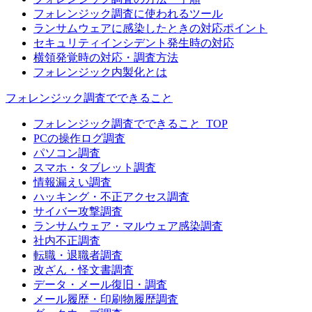
フォレンジック調査に使われるツール
ランサムウェアに感染したときの対応ポイント
セキュリティインシデント発生時の対応
横領発覚時の対応・調査方法
フォレンジック内製化とは
フォレンジック調査でできること
フォレンジック調査でできること_TOP
PCの操作ログ調査
パソコン調査
スマホ・タブレット調査
情報漏えい調査
ハッキング・不正アクセス調査
サイバー攻撃調査
ランサムウェア・マルウェア感染調査
社内不正調査
転職・退職者調査
改ざん・怪文書調査
データ・メール復旧・調査
メール履歴・印刷物履歴調査