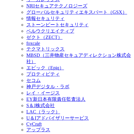
NRIセキュアテクノロジーズ
グローバルセキュリティエキスパート（GSX）
情報セキュリティ
ストーンビートセキュリティ
ベルウクリエイティブ
ゼクト（ZECT）
foxcale
テクマトリックス
MBSD（三井物産セキュアディレクション株式会
社）
エピック（Epiq）
プロティビティ
セコム
神戸デジタル・ラボ
レイ・イージス
EY新日本有限責任監査法人
S＆J株式会社
LAC（ラック）
U＆Iアドバイザリーサービス
CyCraft
アップラス