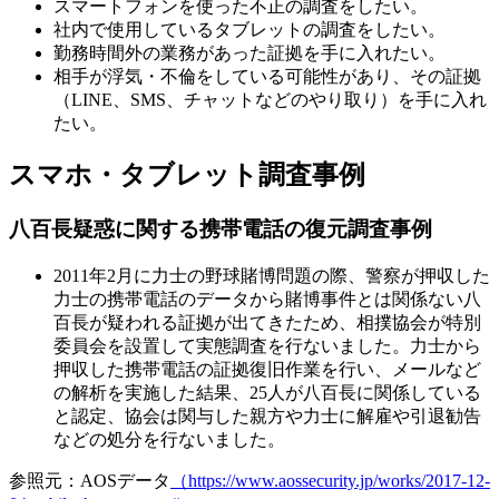
スマートフォンを使った不正の調査をしたい。
社内で使用しているタブレットの調査をしたい。
勤務時間外の業務があった証拠を手に入れたい。
相手が浮気・不倫をしている可能性があり、その証拠
（LINE、SMS、チャットなどのやり取り）を手に入れ
たい。
スマホ・タブレット調査事例
八百長疑惑に関する携帯電話の復元調査事例
2011年2月に力士の野球賭博問題の際、警察が押収した
力士の携帯電話のデータから賭博事件とは関係ない八
百長が疑われる証拠が出てきたため、相撲協会が特別
委員会を設置して実態調査を行ないました。力士から
押収した携帯電話の証拠復旧作業を行い、メールなど
の解析を実施した結果、25人が八百長に関係している
と認定、協会は関与した親方や力士に解雇や引退勧告
などの処分を行ないました。
参照元：AOSデータ
（https://www.aossecurity.jp/works/2017-12-