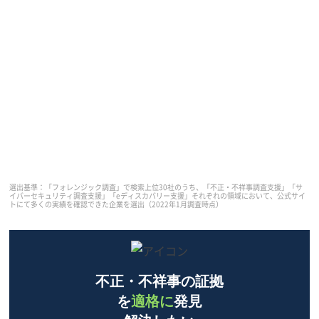
【目的別】
フォレンジック調査会社3選
フォレンジック調査の目的別に、「専門性」「対応力」が
あって信頼できるパートナーを厳選紹介。依頼先をリサー
チしている担当者の方は、ぜひ参考にしてください。
選出基準：「フォレンジック調査」で検索上位30社のうち、「不正・不祥事調査支援」「サ
イバーセキュリティ調査支援」「eディスカバリー支援」それぞれの領域において、公式サイ
トにて多くの実績を確認できた企業を選出（2022年1月調査時点）
不正・不祥事の証拠
を
適格に
発見