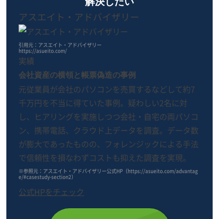
解決したい
アスエイト・アドバイザリー
引用元：アスエイト・アドバイザリー
https://asueito.com/
実績
会社資産の横領と帳票偽造の事例
元従業員が会社のパソコンを売買するなどして約7
千万円を不当に得ていた事例。疑わしい2名に対
し、ヒアリングを実施しつつ会社・自宅の両パソコ
ン、携帯電話、クラウド上データを調査。データ数
が膨大であったものの、フォレンジックによる手法
で信頼性を損なわずコストも抑えた調査を実現。
※参照元：アスエイト・アドバイザリー公式HP（https://asueito.com/advantag
e/#casestudy-section2）
公式HPをチェック