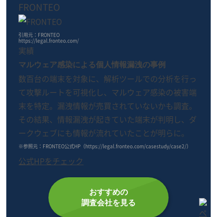
FRONTEO
引用元：FRONTEO
https://legal.fronteo.com/
実績
マルウェア感染による個人情報漏洩の事例
数百台の端末を対象に、解析ツールでの分析を行っ
て攻撃ルートを可視化し、マルウェア感染の被害端
末を特定。漏洩情報が売買されていないかも調査。
その結果、情報漏洩が起きていた端末が判明し、ダ
ークウェブにも情報が流れていたことが明らに。
※参照元：FRONTEO公式HP（https://legal.fronteo.com/casestudy/case2/）
公式HPをチェック
おすすめの
調査会社を見る