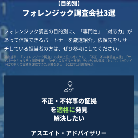
【目的別】
フォレンジック調査会社3選
フォレンジック調査の目的別に、「専門性」「対応力」が
あって信頼できるパートナーを厳選紹介。依頼先をリサー
チしている担当者の方は、ぜひ参考にしてください。
選出基準：「フォレンジック調査」で検索上位30社のうち、「不正・不祥事調査支援」「サ
イバーセキュリティ調査支援」「eディスカバリー支援」それぞれの領域において、公式サイ
トにて多くの実績を確認できた企業を選出（2022年1月調査時点）
不正・不祥事の証拠
を
適格に
発見
解決したい
アスエイト・アドバイザリー