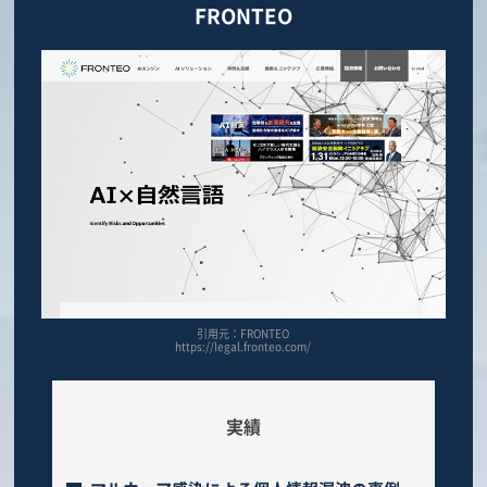
FRONTEO
引用元：FRONTEO
https://legal.fronteo.com/
実績