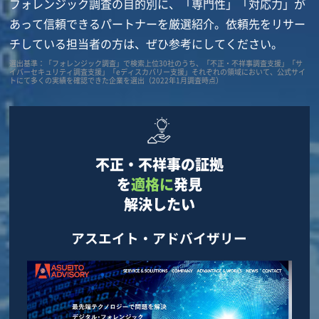
フォレンジック調査の目的別に、「専門性」「対応力」が
あって信頼できるパートナーを厳選紹介。依頼先をリサー
チしている担当者の方は、ぜひ参考にしてください。
選出基準：「フォレンジック調査」で検索上位30社のうち、「不正・不祥事調査支援」「サ
イバーセキュリティ調査支援」「eディスカバリー支援」それぞれの領域において、公式サイ
トにて多くの実績を確認できた企業を選出（2022年1月調査時点）
不正・不祥事の証拠
を
適格に
発見
解決したい
アスエイト・アドバイザリー